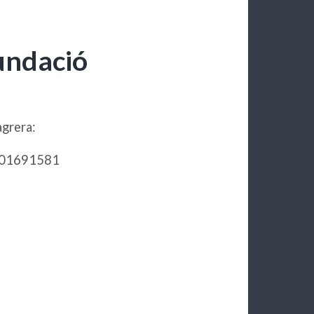
undació
grera:
101691581