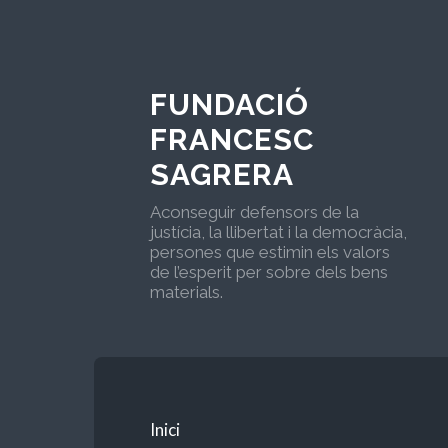
FUNDACIÓ
FRANCESC
SAGRERA
Aconseguir defensors de la
justícia, la llibertat i la democràcia,
persones que estimin els valors
de l’esperit per sobre dels bens
materials.
Inici