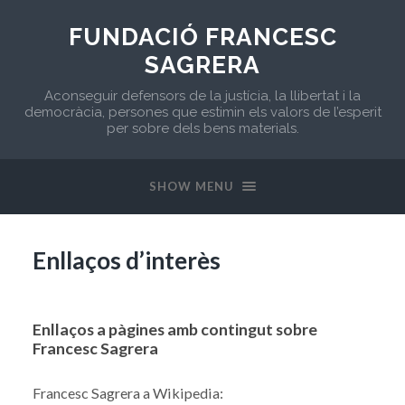
FUNDACIÓ FRANCESC
SAGRERA
Aconseguir defensors de la justícia, la llibertat i la
democràcia, persones que estimin els valors de l’esperit
per sobre dels bens materials.
SHOW MENU
Enllaços d’interès
Enllaços a pàgines amb contingut sobre
Francesc Sagrera
Francesc Sagrera a Wikipedia: