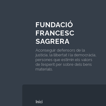
FUNDACIÓ
FRANCESC
SAGRERA
Aconseguir defensors de la
justícia, la llibertat i la democràcia,
persones que estimin els valors
de l’esperit per sobre dels bens
materials.
Inici