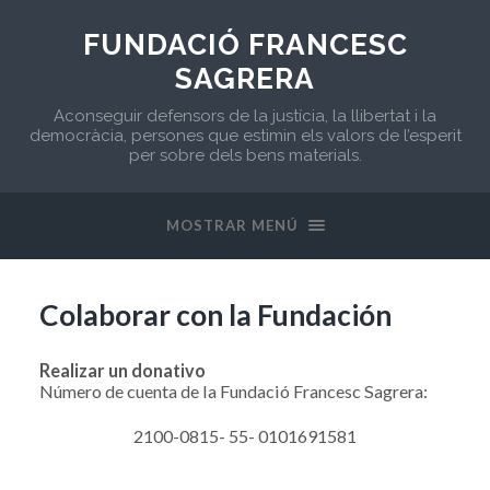
FUNDACIÓ FRANCESC
SAGRERA
Aconseguir defensors de la justícia, la llibertat i la
democràcia, persones que estimin els valors de l’esperit
per sobre dels bens materials.
MOSTRAR MENÚ
Colaborar con la Fundación
Realizar un donativo
Número de cuenta de la Fundació Francesc Sagrera:
2100-0815- 55- 0101691581